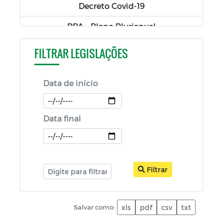
Decreto Covid-19
PPA - Plano Plurianual
Lei Orgânica
FILTRAR LEGISLAÇÕES
Plano de Resíduos Sólidos
Data de início
Código de Obras e Posturas Urbanas
Leis Ordinárias
Data final
Leis Complementares
LDO - Lei de Diretrizes Orçamentárias
LOA - Lei Orçamentária Anual
Filtrar
Salvar como:
xls
pdf
csv
txt