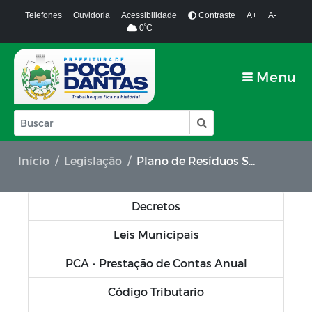
Telefones
Ouvidoria
Acessibilidade
Contraste
A+
A-
º
0
C
Menu
Início
Legislação
Plano de Resíduos Sólidos
Decretos
Leis Municipais
PCA - Prestação de Contas Anual
Código Tributario