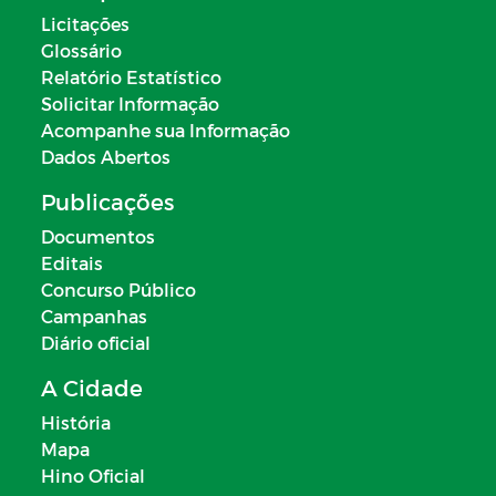
DO PLANO MUNICIPAL DE EDUÇÃO
Licitações
CONVÊNIOS
Glossário
Relatório Estatístico
PLANOS REMUNERATÓRIOS
Solicitar Informação
Acompanhe sua Informação
ESTAGIÁRIOS
Dados Abertos
PROCESSOS SELETIVOS
Publicações
Documentos
DIÁRIAS
Editais
Concurso Público
TABELA DE VALORES DAS DIÁRIAS
Campanhas
DO MUNICÍPIO
Diário oficial
SUSPENSAS/IDÔNEAS
A Cidade
História
PLANO DE CONTRATAÇÃO ANUAL
Mapa
Hino Oficial
CONSELHO MUNICIPAL DO FUNDEB