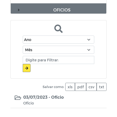
OFICIOS
LEI ALDIR BLANC - 2021
PROGRAMA ALIMENTA BRASIL - PAB
LEI PAULO GUSTAVO
CONSELHO TUTELAR
MANUAIS
CHAMADAS PÚBLICAS
Salvar como:
xls
pdf
csv
txt
03/07/2023 -
Ofício
CMDCA Parcerias
Ofício
PORTARIAS