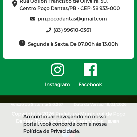
Rua Odilon Francisco de Oliveira, 50,
OBRAS MUNICIPAIS
Centro Poço Dantas/PB - CEP: 58.933-000
CONVÊNIOS DE REPASSE
OBRAS PARALISADAS
pm.pocodantas@gmail.com
(83) 99610-0361
ACORDOS FIRMADOS
Segunda à Sexta: De 07:00h às 13:00h
TERCEIRIZADOS
PADRÃO REMUNERATÓRIO DOS
CARGOS E FUNÇÕES
DOCUMENTOS CLASSIFICADOS POR
Instagram
Facebook
GRAU DE SIGILO
DADOS ABERTOS
INFORMAÇÕES DESCLASSIFICADAS
Versão do Sistema: 5.0.267
Data da Versão: 18/03/2026
NOS ÚLTIMOS 12 MESES
Copyright © 2026 Prefeitura Municipal de Poço
INCENTIVOS CULTURAIS
Ao continuar navegando no nosso
Dantas. Todos os direitos reservados.
SUBIR
portal, você concorda com a nossa
RENÚNCIA FISCAL E DESONERAÇÕES
Política de Privacidade.
TRIBUTÁRIAS