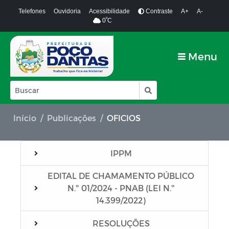
Telefones
Ouvidoria
Acessibilidade
Contraste
A+
A-
º
0
C
Menu
Início
Publicações
OFICIOS
IPPM
EDITAL DE CHAMAMENTO PÚBLICO
N.º 01/2024 - PNAB (LEI N.º
14.399/2022)
RESOLUÇÕES