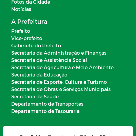
Fotos da Cidade
Notícias
LISTA DE ESPERA DE CRECHE
A Prefeitura
JULGAMENTO DAS CONTAS PELO
Prefeito
TRIBUNAL DE CONTAS
Vice-prefeito
JULGAMENTO DAS CONTAS PELO
Gabinete do Prefeito
PODER LEGISLATIVO
Secretaria da Administração e Finanças
Secretaria de Assistência Social
PLANO ESTRATÉGICO INSTITUCIONAL
Secretaria de Agricultura e Meio Ambiente
Secretaria da Educação
SERVIÇOS DE SAÚDE
Secretaria de Esporte, Cultura e Turismo
Secretaria de Obras e Serviços Municipais
CARTA DE SERVIÇOS AO USUÁRIO
Secretaria da Saúde
Departamento de Transportes
EMENDAS PARLAMENTARES
Departamento de Tesouraria
LEI DE RESPONSABILIDADE FISCAL