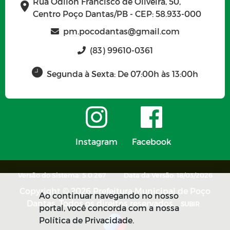
Rua Odilon Francisco de Oliveira, 50,
OBRAS MUNICIPAIS
Centro Poço Dantas/PB - CEP: 58.933-000
CONVÊNIOS DE REPASSE
OBRAS PARALISADAS
pm.pocodantas@gmail.com
(83) 99610-0361
ACORDOS FIRMADOS
Segunda à Sexta: De 07:00h às 13:00h
TERCEIRIZADOS
PADRÃO REMUNERATÓRIO DOS
CARGOS E FUNÇÕES
DOCUMENTOS CLASSIFICADOS POR
Instagram
Facebook
GRAU DE SIGILO
DADOS ABERTOS
INFORMAÇÕES DESCLASSIFICADAS
Versão do Sistema: 5.0.267
Data da Versão: 18/03/2026
NOS ÚLTIMOS 12 MESES
Copyright © 2026 Prefeitura Municipal de Poço
INCENTIVOS CULTURAIS
Ao continuar navegando no nosso
Dantas. Todos os direitos reservados.
SUBIR
portal, você concorda com a nossa
RENÚNCIA FISCAL E DESONERAÇÕES
Política de Privacidade.
TRIBUTÁRIAS