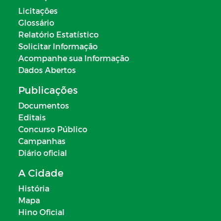
DO PLANO MUNICIPAL DE EDUÇÃO
Licitações
CONVÊNIOS
Glossário
Relatório Estatístico
PLANOS REMUNERATÓRIOS
Solicitar Informação
Acompanhe sua Informação
ESTAGIÁRIOS
Dados Abertos
PROCESSOS SELETIVOS
Publicações
Documentos
DIÁRIAS
Editais
Concurso Público
TABELA DE VALORES DAS DIÁRIAS
Campanhas
DO MUNICÍPIO
Diário oficial
SUSPENSAS/IDÔNEAS
A Cidade
História
PLANO DE CONTRATAÇÃO ANUAL
Mapa
Hino Oficial
CONSELHO MUNICIPAL DO FUNDEB