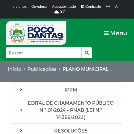
Telefones
Ouvidoria
Acessibilidade
Contraste
A+
A-
º
0
C
Menu
Início
Publicações
PLANO MUNICIPAL DE EDUCAÇÃO
IPPM
EDITAL DE CHAMAMENTO PÚBLICO
N.º 01/2024 - PNAB (LEI N.º
14.399/2022)
RESOLUÇÕES