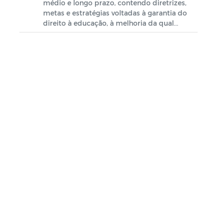
médio e longo prazo, contendo diretrizes,
COVID-19
metas e estratégias voltadas à garantia do
direito à educação, à melhoria da qual...
EDITAIS
CONCURSO PÚBLICO
DIÁRIO OFICIAL
PROGRAMA NACIONAL DE
ALIMENTAÇÃO ESCOLAR - PNAE
CONSELHO DO IDOSO
EDITAL DE CHAMAMENTO PÚBLICO
N.º 01/2025 - PNAB (LEI N.º
14.399/2022)
PROGRAMA DE AQUISIÇÃO DE
ALIMENTOS - PAA/2026