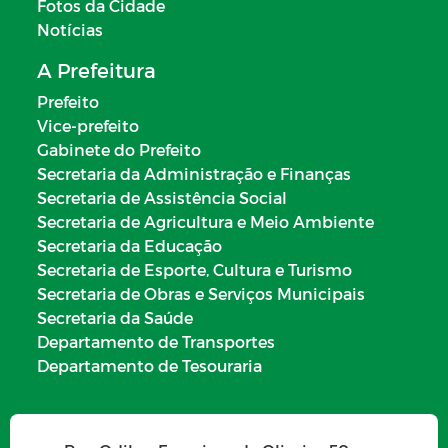
Fotos da Cidade
Notícias
LISTA DE ESPERA DE CRECHE
A Prefeitura
JULGAMENTO DAS CONTAS PELO
Prefeito
TRIBUNAL DE CONTAS
Vice-prefeito
JULGAMENTO DAS CONTAS PELO
Gabinete do Prefeito
PODER LEGISLATIVO
Secretaria da Administração e Finanças
Secretaria de Assistência Social
PLANO ESTRATÉGICO INSTITUCIONAL
Secretaria de Agricultura e Meio Ambiente
Secretaria da Educação
SERVIÇOS DE SAÚDE
Secretaria de Esporte, Cultura e Turismo
Secretaria de Obras e Serviços Municipais
CARTA DE SERVIÇOS AO USUÁRIO
Secretaria da Saúde
Departamento de Transportes
EMENDAS PARLAMENTARES
Departamento de Tesouraria
LEI DE RESPONSABILIDADE FISCAL