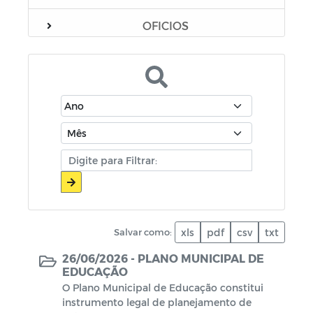
OFICIOS
LEI ALDIR BLANC - 2021
PROGRAMA ALIMENTA BRASIL - PAB
LEI PAULO GUSTAVO
CONSELHO TUTELAR
MANUAIS
CHAMADAS PÚBLICAS
Salvar como:
xls
pdf
csv
txt
26/06/2026 -
PLANO MUNICIPAL DE
CMDCA Parcerias
EDUCAÇÃO
O Plano Municipal de Educação constitui
PORTARIAS
instrumento legal de planejamento de