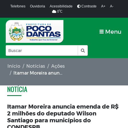
Telefones
Ouvidoria
Acessibilidade
Contraste
A+
A-
º
0
C
Menu
Início
Notícias
Ações
Itamar Moreira anuncia emenda de R$ 2 milhões do deputado Wilson Santiago para municípios do CONDESPB
NOTÍCIA
Itamar Moreira anuncia emenda de R$
2 milhões do deputado Wilson
Santiago para municípios do
CONDESPB