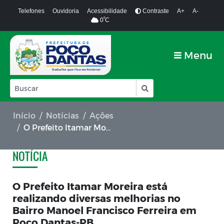
Telefones
Ouvidoria
Acessibilidade
Contraste
A+
A-
º
0
C
Menu
Início
Notícias
Ações
O Prefeito Itamar Moreira está realizando diversas melhorias no Bairro Manoel Francisco Ferreira em Poço Dantas-PB
NOTÍCIA
O Prefeito Itamar Moreira está
realizando diversas melhorias no
Bairro Manoel Francisco Ferreira em
Poço Dantas-PB