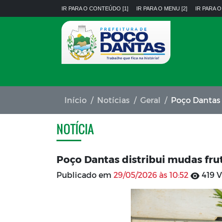
IR PARA O CONTEÚDO [1]
IR PARA O MENU [2]
IR PARA O
Início
Notícias
Geral
Poço Dantas dis
NOTÍCIA
Poço Dantas distribui mudas frut
Publicado em
29/05/2026 às 10:52
419 V