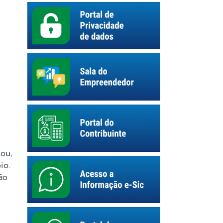
zou,
io.
ão