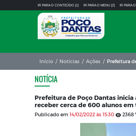
IR PARA O CONTEÚDO [1]
IR PARA O MENU [2]
IR PARA O
Início
Notícias
Ações
Prefeitura de Poço Da
NOTÍCIA
Prefeitura de Poço Dantas inicia
receber cerca de 600 alunos em 
Publicado em
14/02/2022 às 15:30
2368 