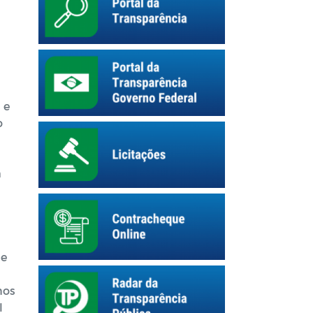
 e
o
m
 e
nos
l