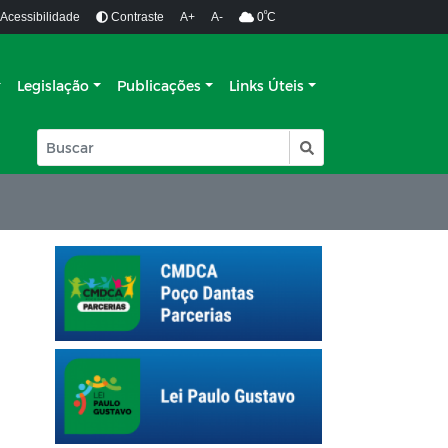
º
Acessibilidade
Contraste
A+
A-
0
C
Legislação
Publicações
Links Úteis