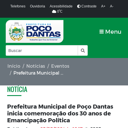
Telefones
Ouvidoria
Acessibilidade
Contraste
A+
A-
º
0
C
Menu
Início
Notícias
Eventos
Prefeitura Municipal de Poço Dantas inicia comemoração dos 30 anos de Emancipação Política
NOTÍCIA
Prefeitura Municipal de Poço Dantas
inicia comemoração dos 30 anos de
Emancipação Política